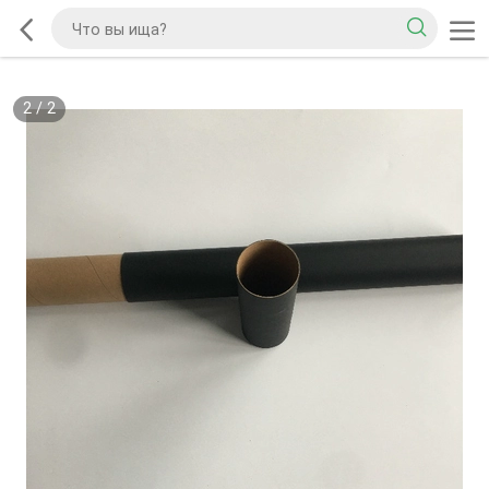
2
/
2