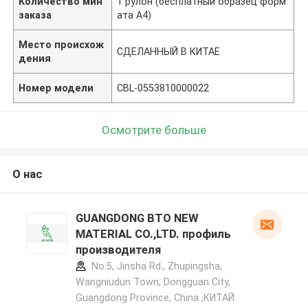
Количество мин
1 рулон (бесплатный образец форм
заказа
ата А4)
Место происхож
СДЕЛАННЫЙ В КИТАЕ
дения
Номер модели
CBL-0553810000022
Осмотрите больше
О нас
GUANGDONG BTO NEW
MATERIAL CO.,LTD. профиль
производителя
No.5, Jinsha Rd., Zhupingsha,
Wangniudun Town, Dongguan City,
Guangdong Province, China ,КИТАЙ