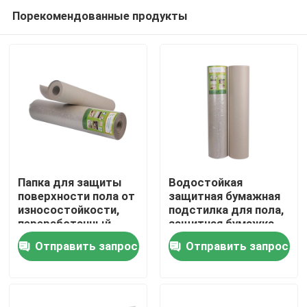
Порекомендованные продукты
Папка для защиты
Водостойкая
поверхности пола от
защитная бумажная
износостойкости,
подстилка для пола,
Дома
переработанный
защитная бумажка
картон
для декоративных
Отправить запрос
Отправить запрос
изделий, устойчивая
О Компании
к износу
Контакты