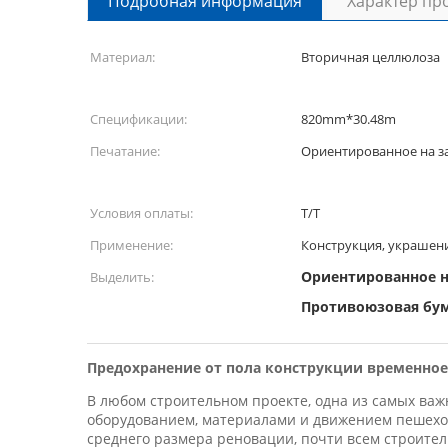
Подробная информация
Характер пр
Материал:
Вторичная целлюлоза
Спецификации:
820mm*30.48m
Печатание:
Ориентированное на з
Условия оплаты:
T/T
Применение:
Конструкция, украшени
Ориентированное н
Выделить:
Противоюзовая бум
Предохранение от пола конструкции временное
В любом строительном проекте, одна из самых ва
оборудованием, материалами и движением пешеходо
среднего размера реновации, почти всем строите