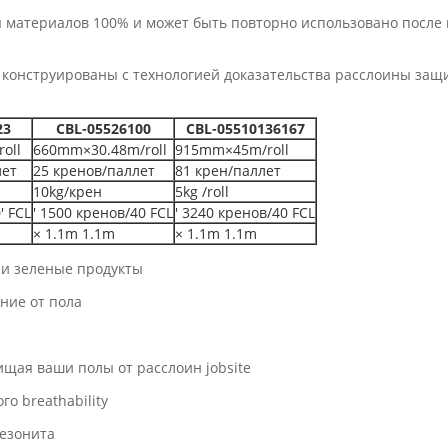
я материалов 100% и может быть повторно использовано после 
онструированы с технологией доказательства расслоины защи
23
CBL-05526100
CBL-05510136167
oll
660mm×30.48m/roll
915mm×45m/roll
лет
25 кренов/паллет
81 крен/паллет
10kg/крен
5kg /roll
' FCL
′ 1500 кренов/40 FCL
′ 3240 кренов/40 FCL
× 1.1m 1.1m
× 1.1m 1.1m
е и зеленые продукты
ние от пола
ищая ваши полы от расслоин jobsite
о breathability
мезонита