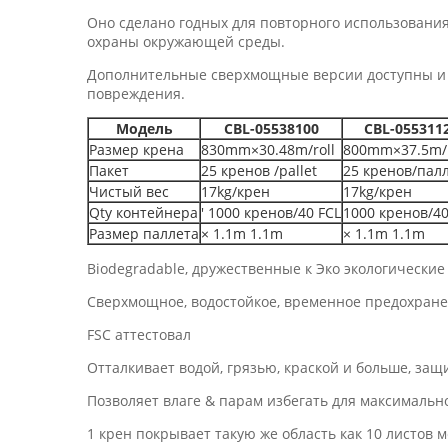
Оно сделано годных для повторного использовани
охраны окружающей среды.
Дополнительные сверхмощные версии доступны и к
повреждения.
Модель
CBL-05538100
CBL-055311
Размер крена
830mm×30.48m/roll
800mm×37.5m/r
Пакет
25 кренов /pallet
25 кренов/пал
Чистый вес
17kg/крен
17kg/крен
Qty контейнера
′ 1000 кренов/40 FCL
1000 кренов/40
Размер паллета
× 1.1m 1.1m
× 1.1m 1.1m
Biodegradable, дружественные к Эко экологически
Сверхмощное, водостойкое, временное предохране
FSC аттестовал
Отталкивает водой, грязью, краской и больше, защ
Позволяет влаге & парам избегать для максимальног
1 крен покрывает такую же область как 10 листов 