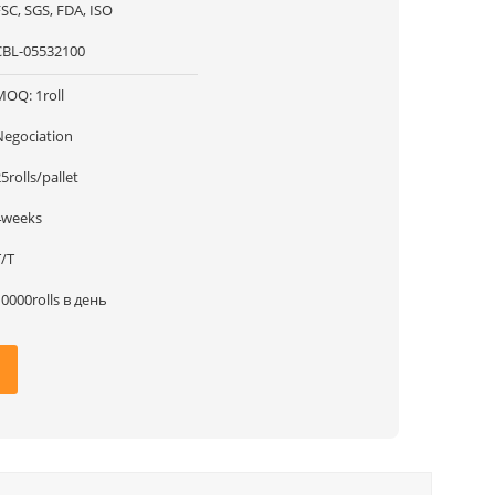
SC, SGS, FDA, ISO
CBL-05532100
MOQ: 1roll
Negociation
5rolls/pallet
4weeks
T/T
10000rolls в день