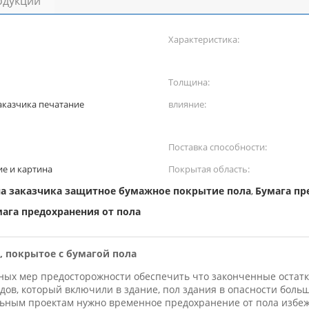
одукции
Характеристика:
Толщина:
аказчика печатание
влияние:
Поставка способности:
е и картина
Покрытая область:
а заказчика защитное бумажное покрытие пола
Бумага пр
,
ага предохранения от пола
, покрытое с бумагой пола
жных мер предосторожности обеспечить что законченные остатк
в, который включили в здание, пол здания в опасности больш
льным проектам нужно временное предохранение от пола избеж