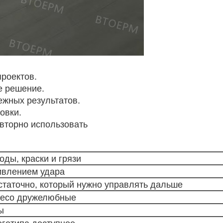
роектов.
е решение.
ежных результатов.
овки.
овторно использовать
ды, краски и грязи
тивлением удара
статочно, который нужно управлять дальше
и eco дружелюбные
ы