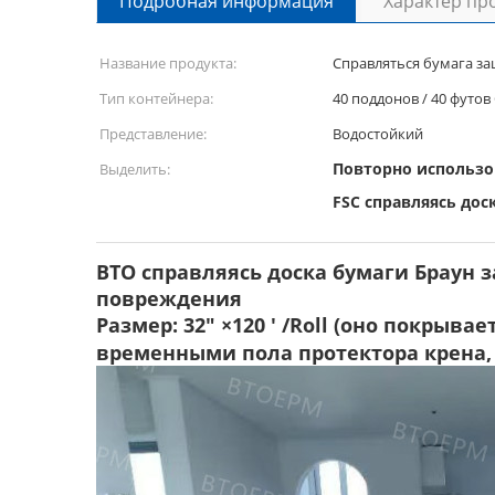
Подробная информация
Характер пр
Название продукта:
Справляться бумага з
Тип контейнера:
40 поддонов / 40 футов
Представление:
Водостойкий
Повторно использ
Выделить:
FSC справляясь до
BTO справляясь доска бумаги Браун
повреждения
Размер: 32" ×120 ' /Roll (оно покры
временными пола протектора крена, 