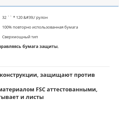
32 `` * 120 &#39;/ рулон
100% повторно использованная бумага
Сверхмощный тип
справляясь бумага защиты
,
я конструкции, защищают против
с материалом FSC аттестованными,
тывает и листы