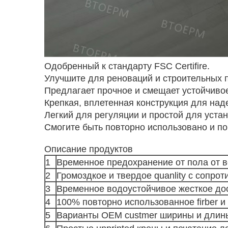
Одобренный к стандарту FSC Certifire.
Улучшите для реноваций и строительных п
Предлагает прочное и смещает устойчиво
Крепкая, вплетенная конструкция для над
Легкий для регуляции и простой для устан
Смогите быть повторно использовано и п
Описание продуктов
1
Временное предохранение от пола от во
2
Громоздкое и твердое quanlity с сопро
3
Временное водоустойчивое жесткое до
4
100% повторно использованное firber 
5
Варианты OEM custmer ширины и длин