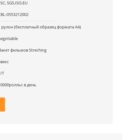
FSC, SGS,ISO,EU
CBL-0553212002
1 рулон (бесплатный образец формата А4)
negotiable
Пакет фильмов Streching
4векс
T/T
10000ролльс в день