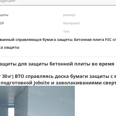
одукции
ащиты
размер:
 GP
Материал:
Тип:
ованный справляющся бумага защиты
Бетонная плита FSC 
,
ска защиты
 защиты для защиты бетонной плиты во врем
вает 30㎡) BTO справляясь доска бумаги защиты 
подготовкой Jobsite и заволакиваниями свер