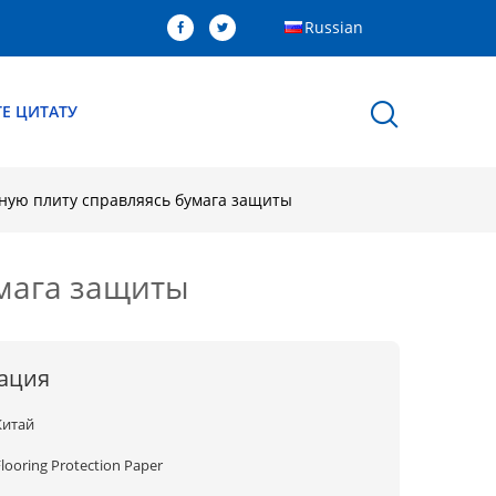
Russian
Е ЦИТАТУ
нную плиту справляясь бумага защиты
умага защиты
ация
Китай
Flooring Protection Paper