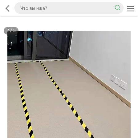
2
/
5