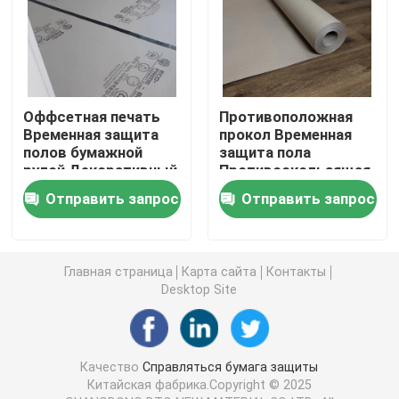
покрытий для
покрытий для
покрытий для
Временное защитное покрытие пола
покрытий для
покрытий для
покрытий для
Черная бумага картона
покрытий
Оффсетная печать
Противоположная
Временная защита
прокол Временная
полов бумажной
защита пола
Breathable клейкая лента
рулой Декоративный
Противоскользящая
строительный
бумага 0,9 мм
Отправить запрос
Отправить запрос
проект
Пакуя бумага крена
Черная бумага с покрытием
Главная страница
Карта сайта
Контакты
Desktop Site
Покрашенная бумага Rolls
Качество
Справляться бумага защиты
Повторно использованная бумага картона
Китайская фабрика.Copyright © 2025