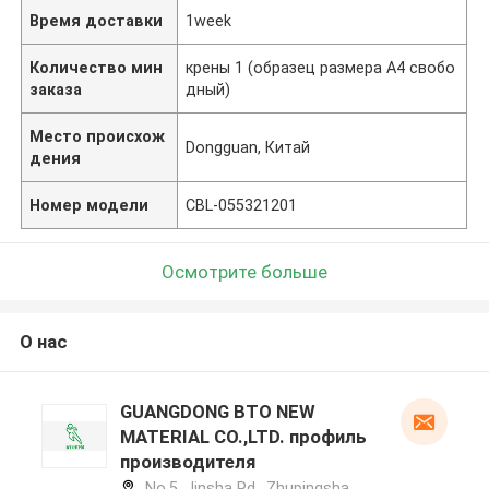
Время доставки
1week
Количество мин
крены 1 (образец размера A4 свобо
заказа
дный)
Место происхож
Dongguan, Китай
дения
Номер модели
CBL-055321201
Осмотрите больше
О нас
GUANGDONG BTO NEW
MATERIAL CO.,LTD. профиль
производителя
No.5, Jinsha Rd., Zhupingsha,