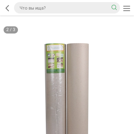
2
/
3