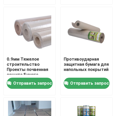
Продукция
Справляться бумага защиты
Временный крен предохранения от пола
0.9мм Тяжелое
Противоударная
Предохранение от пола бумаги Kraft
строительство
защитная бумага для
Проекты почвенная
напольных покрытий
защита Бумага
Декорация Готовый
Бумага покрытия пола конструкции
Отправить запрос
Отправить запрос
защитный материал
для пола
Бумага печатания картона
Водоустойчивые справляясь листы