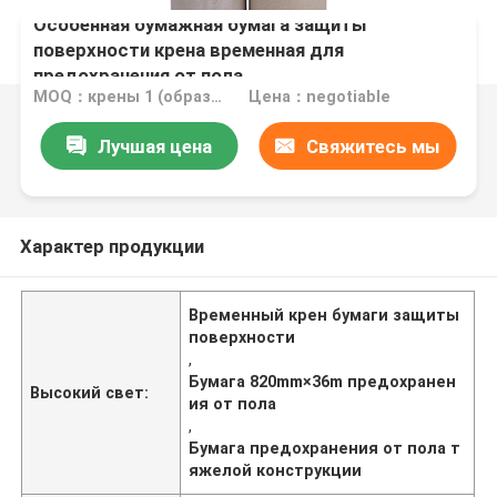
Особенная бумажная бумага защиты
поверхности крена временная для
предохранения от пола
MOQ：крены 1 (образец размера A4 свободный)
Цена：negotiable
Лучшая цена
Свяжитесь мы
Характер продукции
Временный крен бумаги защиты
поверхности
,
Бумага 820mm×36m предохранен
Высокий свет:
ия от пола
,
Бумага предохранения от пола т
яжелой конструкции