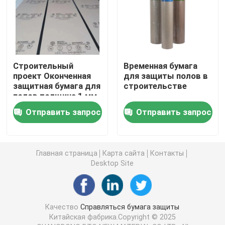
Временное защитное покрытие пола
Черная бумага картона
Строительный
Временная бумага
проект Оконченная
для защиты полов в
защитная бумага для
строительстве
Breathable клейкая лента
полов толщина 1 мм
Отправить запрос
Отправить запрос
Пакуя бумага крена
Черная бумага с покрытием
Главная страница
Карта сайта
Контакты
Desktop Site
Покрашенная бумага Rolls
Качество
Справляться бумага защиты
Повторно использованная бумага картона
Китайская фабрика.Copyright © 2025