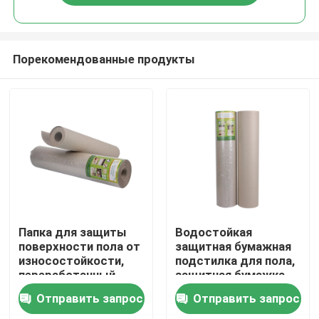
Порекомендованные продукты
Дома
Папка для защиты
Водостойкая
поверхности пола от
защитная бумажная
износостойкости,
подстилка для пола,
О Компании
переработанный
защитная бумажка
картон
для декоративных
Отправить запрос
Отправить запрос
изделий, устойчивая
Контакты
к износу